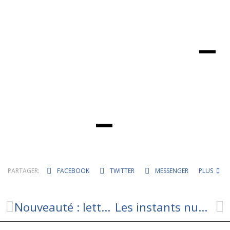
PARTAGER:
FACEBOOK
TWITTER
MESSENGER
PLUS
Nouveauté : lettre Services Plus en vente dans votre bureau de poste
Les instants numériques