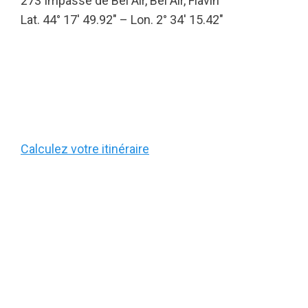
273 Impasse de Bel Air, Bel Air, Flavin
Lat. 44° 17′ 49.92″ – Lon. 2° 34′ 15.42″
Calculez votre itinéraire