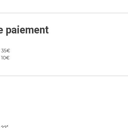
e paiement
e 35€
e 10€
.22″