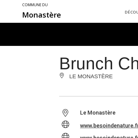
COMMUNE DU
DÉCO
Monastère
Brunch C
LE MONASTÈRE
Le Monastère
www.besoindenature.f
www.besoindenature.f